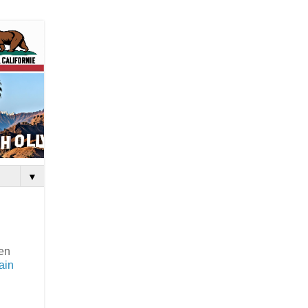
▼
ien
ain