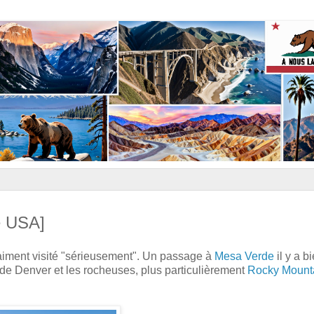
e USA]
raiment visité "sérieusement". Un passage à
Mesa Verde
il y a b
on de Denver et les rocheuses, plus particulièrement
Rocky Mount