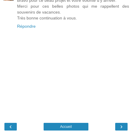
Bravo pour ce beau projet et votre volonté d'y arriver.
Merci pour ces belles photos qui me rappellent des
souvenirs de vacances.
Très bonne continuation à vous.
Répondre
‹
›
Accueil