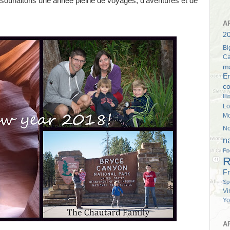
ouhaitons une année pleine de voyages, d'aventures et de
A
20
Bi
Ca
m
E
co
Ill
Lo
M
No
n
Po
R
Fr
Sp
Vi
Yo
A