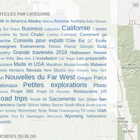
RTICLES PAR CATÉGORIE
th in America
Alaska
Arizona
Australia
Alberta
Baby Shower
Californie
Business
g Sur
Canada
Bolivie
Calendrier
Chalet
Comment ça
roline du Nord
Colorado
Cinéma
Conseils pour expats
arche
Côte Est
Ecole
DC
nseignes
Evénements
Gold
Florida
France
Géorgie
Grande traversée 2018
untry
Halloween
Hawaii
Jeu
L'installation
Les préparatifs
India
inois
Kids
Las Vegas
Made in USA
Midwest
uisiane
Marathon
Massachusetts
Nevada
oney
Montana
New Mexico
New Orleans
New York
Nouvelles du Far West
Parcs
Oregon
ël
Petites explorations
ationaux
Photo
Projet 365
Restaurants US
Projet 52
dcast
Recettes
oad trips
Sacramento
San
Route 66
San Diego
ancisco
Santé
Silicon Valley
Soccer
South Africa
South Dakota
Utah
Tennessee
Tesla
Texas
TV
ort
Sydney
Thanksgiving
Urbex
Wyoming
rginie
Yellowstone
Visa E2
Washington
Wisconsin
semite
RCHIVES DU BLOG