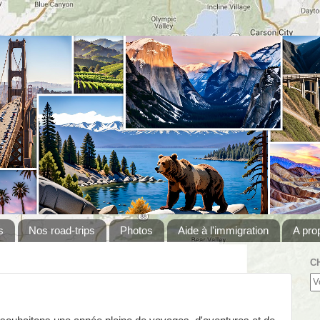
s
Nos road-trips
Photos
Aide à l'immigration
A pro
C