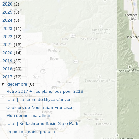
►
2026
(2)
►
2025
(5)
►
2024
(3)
►
2023
(11)
►
2022
(12)
►
2021
(16)
►
2020
(14)
►
2019
(35)
►
2018
(69)
▼
2017
(72)
▼
décembre
(6)
Rétro 2017 + nos plans fous pour 2018 !
[Utah] La féérie de Bryce Canyon
Couleurs de Noël à San Francisco
Mon dernier marathon...
[Utah] Kodachrome Basin State Park
La petite librairie gratuite