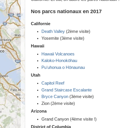
Nos parcs nationaux en 2017
Californie
Death Valley
(2ème visite)
Yosemite (3ème visite)
Hawaii
Hawaii Volcanoes
Kaloko-Honokōhau
Puʻuhonua o Hōnaunau
Utah
Capitol Reef
Grand Staircase Escalante
Bryce Canyon
(3ème visite)
Zion (2ème visite)
Arizona
Grand Canyon (4ème visite !)
District of Columbia