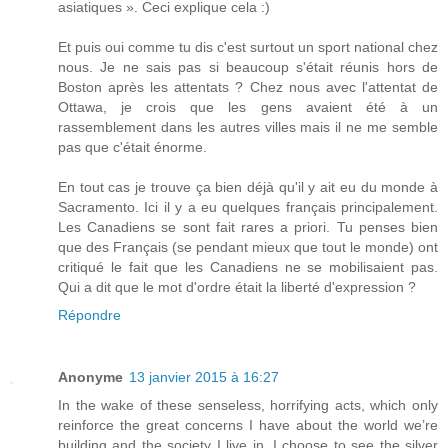
asiatiques ». Ceci explique cela :)
Et puis oui comme tu dis c'est surtout un sport national chez
nous. Je ne sais pas si beaucoup s'était réunis hors de
Boston après les attentats ? Chez nous avec l'attentat de
Ottawa, je crois que les gens avaient été à un
rassemblement dans les autres villes mais il ne me semble
pas que c'était énorme.
En tout cas je trouve ça bien déjà qu'il y ait eu du monde à
Sacramento. Ici il y a eu quelques français principalement.
Les Canadiens se sont fait rares a priori. Tu penses bien
que des Français (se pendant mieux que tout le monde) ont
critiqué le fait que les Canadiens ne se mobilisaient pas.
Qui a dit que le mot d'ordre était la liberté d'expression ?
Répondre
Anonyme
13 janvier 2015 à 16:27
In the wake of these senseless, horrifying acts, which only
reinforce the great concerns I have about the world we’re
building and the society I live in, I choose to see the silver