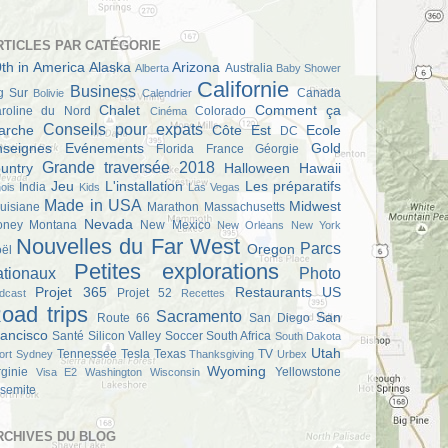
RTICLES PAR CATÉGORIE
th in America
Alaska
Arizona
Australia
Alberta
Baby Shower
Californie
Business
g Sur
Canada
Bolivie
Calendrier
Chalet
Comment ça
roline du Nord
Colorado
Cinéma
Conseils pour expats
arche
Côte Est
Ecole
DC
nseignes
Evénements
Gold
Florida
France
Géorgie
Grande traversée 2018
untry
Halloween
Hawaii
Jeu
L'installation
Les préparatifs
India
inois
Kids
Las Vegas
Made in USA
Midwest
uisiane
Marathon
Massachusetts
Nevada
oney
Montana
New Mexico
New Orleans
New York
Nouvelles du Far West
Parcs
Oregon
ël
Petites explorations
ationaux
Photo
Projet 365
Restaurants US
Projet 52
dcast
Recettes
oad trips
Sacramento
San
Route 66
San Diego
ancisco
Santé
Silicon Valley
Soccer
South Africa
South Dakota
Utah
Tennessee
Tesla
Texas
TV
ort
Sydney
Thanksgiving
Urbex
Wyoming
rginie
Yellowstone
Visa E2
Washington
Wisconsin
semite
RCHIVES DU BLOG