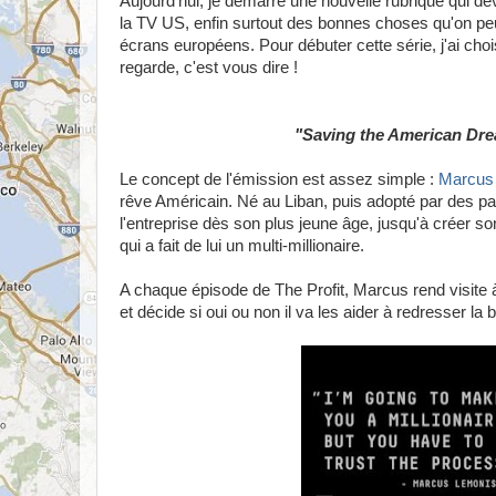
Aujourd'hui, je démarre une nouvelle rubrique qui dev
la TV US, enfin surtout des bonnes choses qu'on peut 
écrans européens. Pour débuter cette série, j'ai chois
regarde, c'est vous dire !
"Saving the American Drea
Le concept de l'émission est assez simple :
Marcus
rêve Américain. Né au Liban, puis adopté par des pa
l'entreprise dès son plus jeune âge, jusqu'à créer 
qui a fait de lui un multi-millionaire.
A chaque épisode de The Profit, Marcus rend visite à 
et décide si oui ou non il va les aider à redresser la b