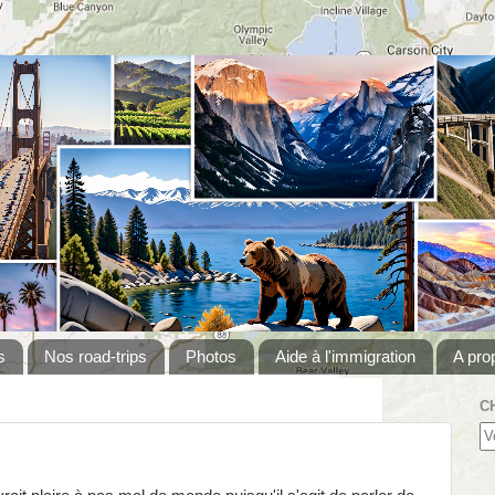
s
Nos road-trips
Photos
Aide à l'immigration
A pro
C