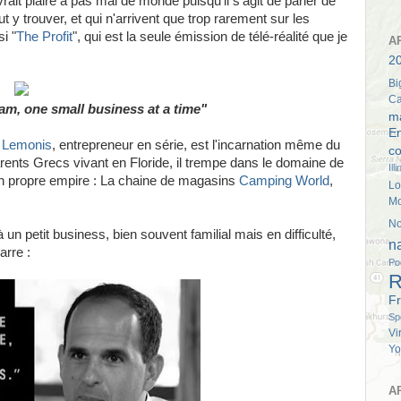
rait plaire à pas mal de monde puisqu'il s'agit de parler de
y trouver, et qui n'arrivent que trop rarement sur les
i "
The Profit
", qui est la seule émission de télé-réalité que je
A
20
Bi
Ca
m, one small business at a time"
m
E
 Lemonis
, entrepreneur en série, est l'incarnation même du
co
rents Grecs vivant en Floride, il trempe dans le domaine de
Ill
son propre empire : La chaine de magasins
Camping World
,
Lo
M
No
un petit business, bien souvent familial mais en difficulté,
n
arre :
Po
R
Fr
Sp
Vi
Yo
A