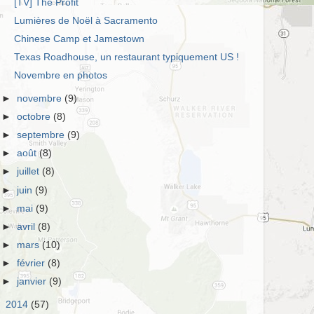
[TV] The Profit
Lumières de Noël à Sacramento
Chinese Camp et Jamestown
Texas Roadhouse, un restaurant typiquement US !
Novembre en photos
►
novembre
(9)
►
octobre
(8)
►
septembre
(9)
►
août
(8)
►
juillet
(8)
►
juin
(9)
►
mai
(9)
►
avril
(8)
►
mars
(10)
►
février
(8)
►
janvier
(9)
►
2014
(57)