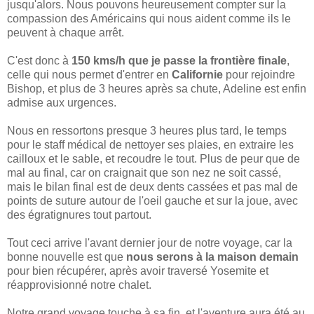
jusqu'alors. Nous pouvons heureusement compter sur la
compassion des Américains qui nous aident comme ils le
peuvent à chaque arrêt.
C'est donc à
150 kms/h que je passe la frontière finale
,
celle qui nous permet d'entrer en
Californie
pour rejoindre
Bishop, et plus de 3 heures après sa chute, Adeline est enfin
admise aux urgences.
Nous en ressortons presque 3 heures plus tard, le temps
pour le staff médical de nettoyer ses plaies, en extraire les
cailloux et le sable, et recoudre le tout. Plus de peur que de
mal au final, car on craignait que son nez ne soit cassé,
mais le bilan final est de deux dents cassées et pas mal de
points de suture autour de l'oeil gauche et sur la joue, avec
des égratignures tout partout.
Tout ceci arrive l'avant dernier jour de notre voyage, car la
bonne nouvelle est que
nous serons à la maison demain
pour bien récupérer, après avoir traversé Yosemite et
réapprovisionné notre chalet.
Notre grand voyage touche à sa fin, et l'aventure aura été au