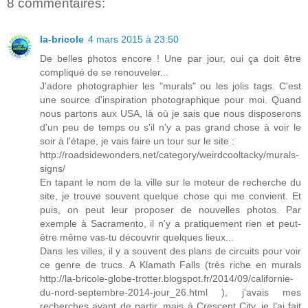
8 commentaires:
la-bricole
4 mars 2015 à 23:50
De belles photos encore ! Une par jour, oui ça doit être
compliqué de se renouveler...
J'adore photographier les "murals" ou les jolis tags. C'est
une source d'inspiration photographique pour moi. Quand
nous partons aux USA, là où je sais que nous disposerons
d'un peu de temps ou s'il n'y a pas grand chose à voir le
soir à l'étape, je vais faire un tour sur le site :
http://roadsidewonders.net/category/weirdcooltacky/murals-
signs/
En tapant le nom de la ville sur le moteur de recherche du
site, je trouve souvent quelque chose qui me convient. Et
puis, on peut leur proposer de nouvelles photos. Par
exemple à Sacramento, il n'y a pratiquement rien et peut-
être même vas-tu découvrir quelques lieux...
Dans les villes, il y a souvent des plans de circuits pour voir
ce genre de trucs. A Klamath Falls (très riche en murals
http://la-bricole-globe-trotter.blogspot.fr/2014/09/californie-
du-nord-septembre-2014-jour_26.html ), j'avais mes
recherches avant de partir, mais à Crescent City, je l'ai fait